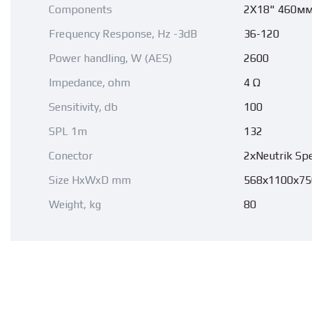
Components
2X18" 460м
Frequency Response, Hz -3dB
36-120
Power handling, W (AES)
2600
Impedance, ohm
4 Ω
Sensitivity, db
100
SPL 1m
132
Conector
2хNeutrik S
Size HxWxD mm
568х1100х75
Weight, kg
80