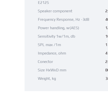
E212S
Speaker component
2
Frequency Response, Hz -3dB
4
Power handling, w(AES)
1
Sensitivity 1w/1m, db
1
SPL max /1m
1
Impedance, ohm
4
Conector
2
Size HxWxD mm
8
Weight, kg
3