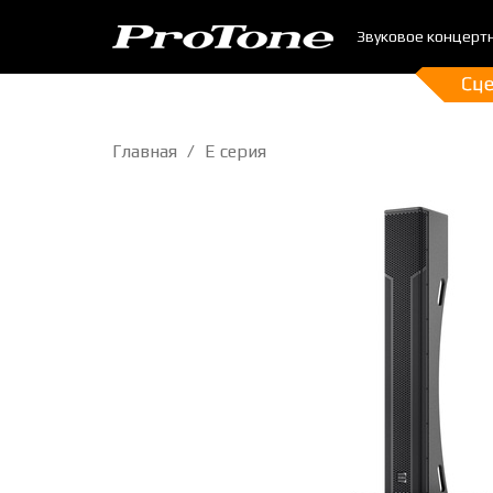
Звуковое концерт
Главная
E серия