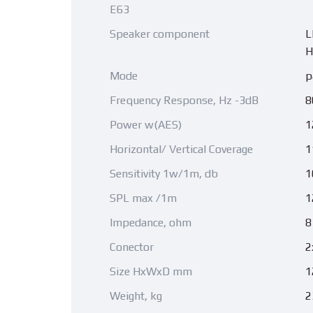
E63
Speaker component
L
H
Mode
p
Frequency Response, Hz -3dB
8
Power w(AES)
1
Horizontal/ Vertical Coverage
1
Sensitivity 1w/1m, db
1
SPL max /1m
1
Impedance, ohm
8
Conector
2
Size HxWxD mm
1
Weight, kg
2