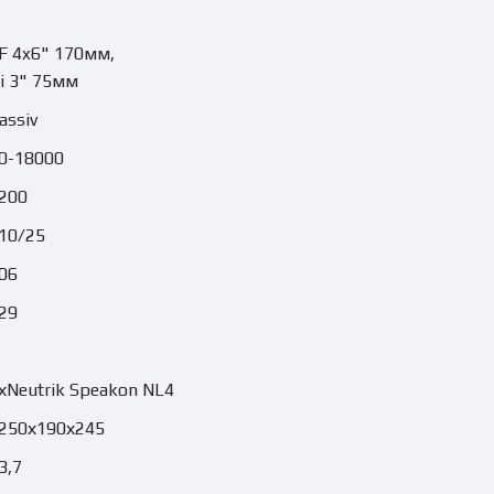
F 4x6" 170мм,
i 3" 75мм
assiv
0-18000
200
10/25
06
29
хNeutrik Speakon NL4
250х190х245
3,7