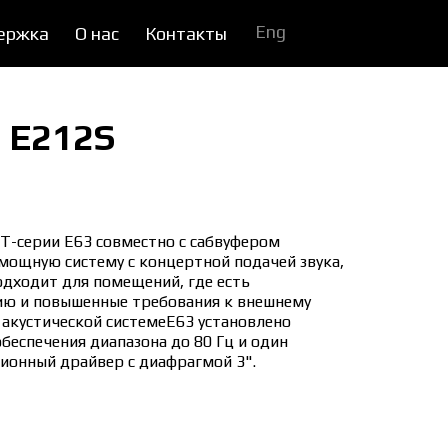
Eng
ержка
О нас
Контакты
 E212S
T-серии E63 совместно с сабвуфером
мощную систему с концертной подачей звука,
подходит для помещений, где есть
ию и повышенные требования к внешнему
В акустической системеE63 установлено
обеспечения диапазона до 80 Гц и один
ионный драйвер с диафрагмой 3".