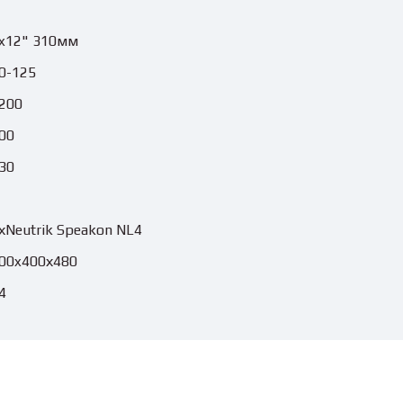
x12" 310мм
0-125
200
00
30
хNeutrik Speakon NL4
00x400х480
4