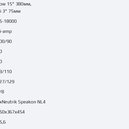
ow 15" 380мм,
i 3" 75мм
5-18000
i-amp
00/90
0
0
8/110
27/129
/8
хNeutrik Speakon NL4
50х367х454
5,6