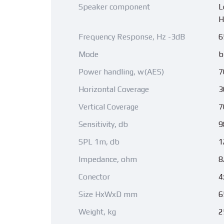
Speaker component
L
H
Frequency Response, Hz -3dB
6
Mode
b
Power handling, w(AES)
7
Horizontal Coverage
3
Vertical Coverage
7
Sensitivity, db
9
SPL 1m, db
1
Impedance, ohm
8
Conector
4
Size HxWxD mm
6
Weight, kg
2