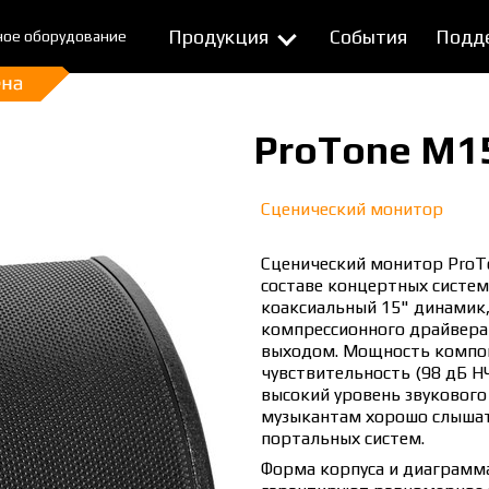
Продукция
События
Подд
ное оборудование
ProTone M1
Сценический монитор
Сценический монитор ProT
составе концертных систем
коаксиальный 15" динамик,
компрессионного драйвера
выходом. Мощность компоне
чувствительность (98 дБ Н
высокий уровень звукового
музыкантам хорошо слышат
портальных систем.
Форма корпуса и диаграмма