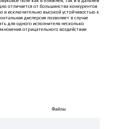
вуковое поле как в ближней, так и в дальней
дно отличается от большинства конкурентов
ю и исключительно высокой устойчивостью к
зонтальная дисперсия позволяет в случае
ть для одного исполнителя несколько
икновения отрицательного воздействия
Файлы