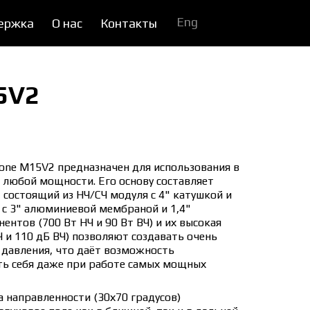
Eng
ержка
О нас
Контакты
5V2
one M15V2 предназначен для использования в
 любой мощности. Его основу составляет
 состоящий из НЧ/СЧ модуля с 4" катушкой и
 с 3" алюминиевой мембраной и 1,4"
нтов (700 Вт НЧ и 90 Вт ВЧ) и их высокая
Ч и 110 дБ ВЧ) позволяют создавать очень
 давления, что даёт возможность
ь себя даже при работе самых мощных
 направленности (30х70 градусов)