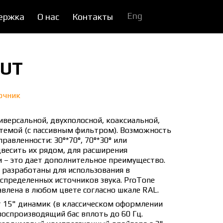
Eng
ержка
О нас
Контакты
0UT
очник
иверсальной, двухполосной, коаксиальной,
стемой (с пассивным фильтром). Возможность
авленности: 30°*70°, 70°*30° или
весить их рядом, для расширения
 – это дает дополнительное преимущество.
 разработаны для использования в
аспределенных источников звука. ProTone
влена в любом цвете согласно шкале RAL.
т 15" динамик (в классическом оформлении
воспроизводящий бас вплоть до 60 Гц.